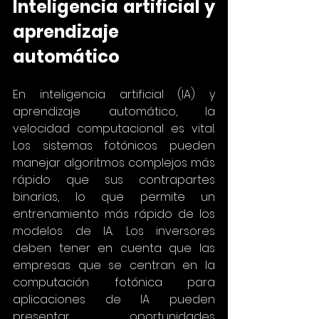
Inteligencia artificial y 
aprendizaje 
automático
En inteligencia artificial (IA) y 
aprendizaje automático, la 
velocidad computacional es vital. 
Los sistemas fotónicos pueden 
manejar algoritmos complejos más 
rápido que sus contrapartes 
binarias, lo que permite un 
entrenamiento más rápido de los 
modelos de IA. Los inversores 
deben tener en cuenta que las 
empresas que se centran en la 
computación fotónica para 
aplicaciones de IA pueden 
presentar oportunidades 