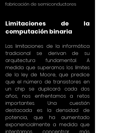
fabricación de semiconductores
Limitaciones de la 
computación binaria
Las limitaciones de la informática 
tradicional se derivan de su 
arquitectura fundamental. A 
medida que superamos los límites 
de la ley de Moore, que predice 
que el número de transistores en 
un chip se duplicará cada dos 
años, nos enfrentamos a retos 
importantes. Una cuestión 
destacada es la densidad de 
potencia, que ha aumentado 
exponencialmente a medida que 
intentamos concentrar más 