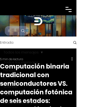
Entrada
Todos los mensajes
5 min de lectura
Todos los mensajes
Computación binaria
Fitness
tradicional con
IA
semiconductores VS.
Science
computación fotónica
Ciencia
de seis estados:
Metaversos, VR y AR