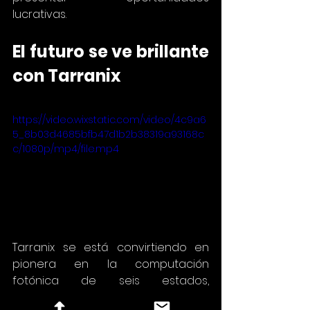
lucrativas.
El futuro se ve brillante 
con Tarranix
https://video.wixstatic.com/video/4c9a6
5_8b03d4685bfb47d1b2b38319a93168c
c/1080p/mp4/file.mp4
Tarranix se está convirtiendo en 
pionera en la computación 
fotónica de seis estados, 
aportando soluciones innovadoras 