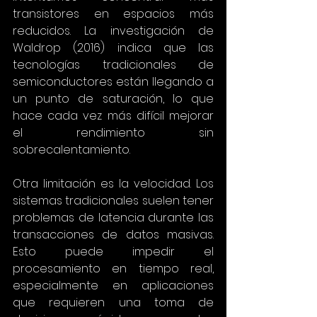
transistores en espacios más 
reducidos. La investigación de 
Waldrop (2016) indica que las 
tecnologías tradicionales de 
semiconductores están llegando a 
un punto de saturación, lo que 
hace cada vez más difícil mejorar 
el rendimiento sin 
sobrecalentamiento.
Otra limitación es la velocidad. Los 
sistemas tradicionales suelen tener 
problemas de latencia durante las 
transacciones de datos masivas. 
Esto puede impedir el 
procesamiento en tiempo real, 
especialmente en aplicaciones 
que requieren una toma de 