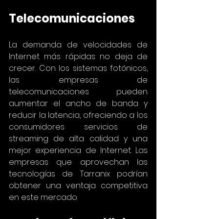
Telecomunicaciones
La demanda de velocidades de 
Internet más rápidas no deja de 
crecer. Con los sistemas fotónicos, 
las empresas de 
telecomunicaciones pueden 
aumentar el ancho de banda y 
reducir la latencia, ofreciendo a los 
consumidores servicios de 
streaming de alta calidad y una 
mejor experiencia de Internet. Las 
empresas que aprovechan las 
tecnologías de Tarranix podrían 
obtener una ventaja competitiva 
en este mercado.