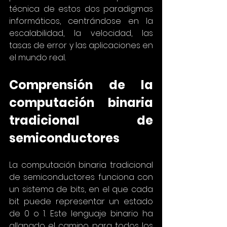
técnica de estos dos paradigmas 
informáticos, centrándose en la 
escalabilidad, la velocidad, las 
tasas de error y las aplicaciones en 
el mundo real..
Comprensión de la 
computación binaria 
tradicional de 
semiconductores
La computación binaria tradicional 
de semiconductores funciona con 
un sistema de bits, en el que cada 
bit puede representar un estado 
de 0 o 1. Este lenguaje binario ha 
allanado el camino para todos los 