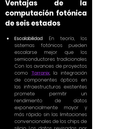
Ventajas de la 
computación fotónica 
de seis estados
Escalabilidad
: En teoría, los 
sistemas fotónicos pueden 
escalarse mejor que los 
semiconductores tradicionales. 
Con los avances de proyectos 
como 
Tarranix
, la integración 
de componentes ópticos en 
las infraestructuras existentes 
promete permitir un 
rendimiento de datos 
exponencialmente mayor y 
más rápido sin las limitaciones 
convencionales de los chips de 
silicio. Los datos revisados por 