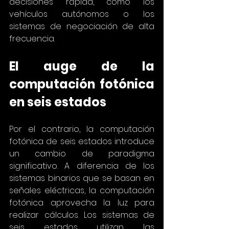
decisiones rápida, como los 
vehículos autónomos o los 
sistemas de negociación de alta 
frecuencia.
El auge de la 
computación fotónica 
en seis estados
Por el contrario, la computación 
fotónica de seis estados introduce 
un cambio de paradigma 
significativo. A diferencia de los 
sistemas binarios que se basan en 
señales eléctricas, la computación 
fotónica aprovecha la luz para 
realizar cálculos. Los sistemas de 
seis estados utilizan las 