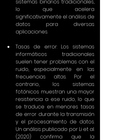
sistemas binarios tradicionales, 
lo que acelera 
significativamente el análisis de 
datos para diversas 
aplicaciones.
Tasas de error: Los sistemas 
informáticos tradicionales 
suelen tener problemas con el 
ruido, especialmente en las 
frecuencias altas. Por el 
contrario, los sistemas 
fotónicos muestran una mayor 
resistencia a ese ruido, lo que 
se traduce en menores tasas 
de error durante la transmisión 
y el procesamiento de datos. 
Un análisis publicado por Li et al. 
(2020) confirma que la 