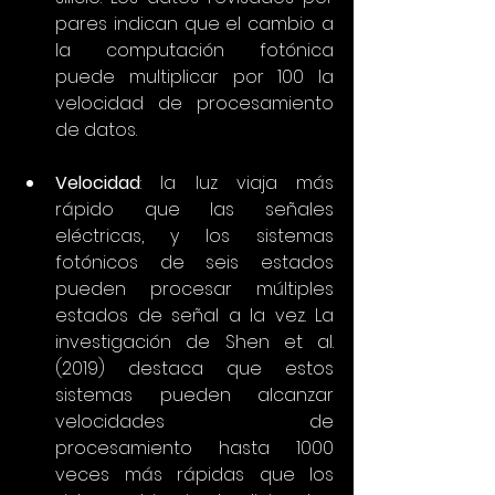
pares indican que el cambio a 
la computación fotónica 
puede multiplicar por 100 la 
velocidad de procesamiento 
de datos.
Velocidad
: la luz viaja más 
rápido que las señales 
eléctricas, y los sistemas 
fotónicos de seis estados 
pueden procesar múltiples 
estados de señal a la vez. La 
investigación de Shen et al. 
(2019) destaca que estos 
sistemas pueden alcanzar 
velocidades de 
procesamiento hasta 1000 
veces más rápidas que los 