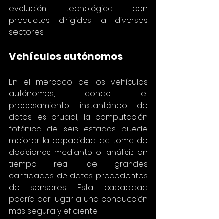
evolución tecnológica con 
productos dirigidos a diversos 
sectores.
Vehículos autónomos
En el mercado de los vehículos 
autónomos, donde el 
procesamiento instantáneo de 
datos es crucial, la computación 
fotónica de seis estados puede 
mejorar la capacidad de toma de 
decisiones mediante el análisis en 
tiempo real de grandes 
cantidades de datos procedentes 
de sensores. Esta capacidad 
podría dar lugar a una conducción 
más segura y eficiente.