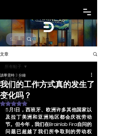
文章
所有帖子
讀畢需時 3 分鐘
所有帖子
我们的工作方式真的发生了
VR/AR 元宇宙
变化吗？
联合办公空间
評等為 NaN（最高為 5 顆星）。
5月1日，西班牙、欧洲许多其他国家以
健身
及拉丁美洲和亚洲地区都会庆祝劳动
节。但今年，我们在Brainlab Fira自问的
问题已超越了我们所争取到的劳动权