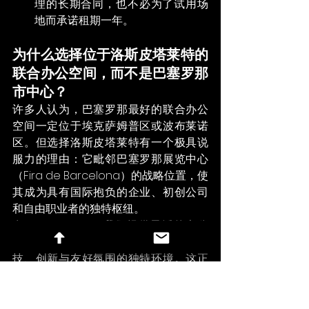
理的长期合同，也不必为了试用场
地而承诺租期一年。
为什么选择位于洛斯皮塔莱特的
联合办公空间，而不是巴塞罗那
市中心？
许多人认为，巴塞罗那最好的联合办公
空间一定位于埃克萨姆普区或波布莱诺
区。但选择洛斯皮塔莱特有一个极具说
服力的理由：它毗邻巴塞罗那展览中心
（Fira de Barcelona）的战略位置，使
其成为具有国际抱负的企业、初创公司
和自由职业者的独特枢纽。
在Brainlab Fira，我们提供灵活的办公
空间、可租赁的会议室，以及融合了科
技、创新与友好氛围的独特环境。这正
是为那些深谙“未来工作模式与传统四面
墙的办公室毫无关联”的人们量身打造的
空间。