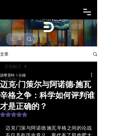
文章
所有帖子
讀畢需時 4 分鐘
所有帖子
迈克·门策尔与阿诺德·施瓦
VR/AR 元宇宙
辛格之争：科学如何评判谁
联合办公空间
才是正确的？
健身
評等為 NaN（最高為 5 顆星）。
迈克·门策与阿诺德·施瓦辛格之间的论战
不仅具有历史意义，更代表了肌肉肥大