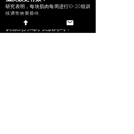
研究表明，每块肌肉每周进行10-20组训
练通常效果最佳。
训练到力竭才长肌肉吗？
不。接近力竭的训练也能达到类似效
果。
重度训练法有效吗？
它可能有效，但如果训练量过低，对大
多数人来说可能并非最佳选择。
参考文献：
一 
Schoenfeld, B.J. et al. (2017). Dose-
response relationship between 
weekly resistance training volume 
and increases in muscle 
mass. Journal of Sports Sciences.