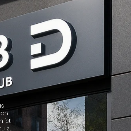
as
on.
 ist
eu zu