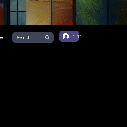
Sign Up
re