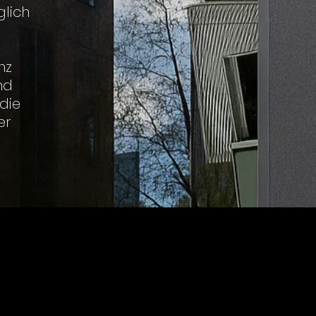
glich
nz
nd
die
er