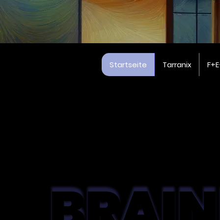
Startseite
Tarranix
F+E
BRAIN
BRAIN