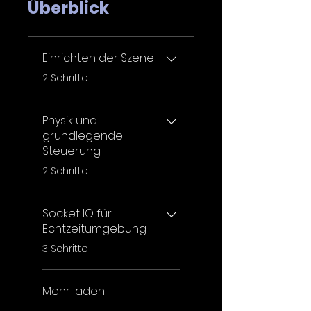
Überblick
Einrichten der Szene
.
2 Schritte
Physik und
grundlegende
Steuerung
.
2 Schritte
Socket IO für
Echtzeitumgebung
.
3 Schritte
Mehr laden