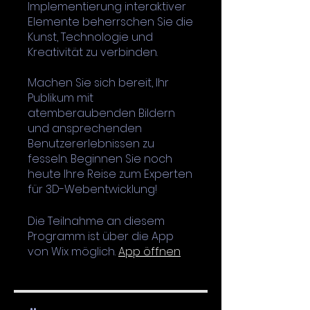
Implementierung interaktiver
Elemente beherrschen Sie die
Kunst, Technologie und
Kreativität zu verbinden.
Machen Sie sich bereit, Ihr
Publikum mit
atemberaubenden Bildern
und ansprechenden
Benutzererlebnissen zu
fesseln. Beginnen Sie noch
heute Ihre Reise zum Experten
für 3D-Webentwicklung!
Die Teilnahme an diesem
Programm ist über die App
von Wix möglich.
App öffnen