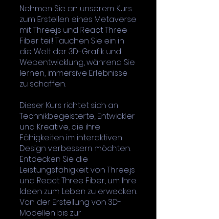
Nehmen Sie an unserem Kurs
zum Erstellen eines Metaverse
mit Three.js und React Three
Fiber teil! Tauchen Sie ein in
die Welt der 3D-Grafik und
Webentwicklung, während Sie
lernen, immersive Erlebnisse
zu schaffen.
Dieser Kurs richtet sich an
Technikbegeisterte, Entwickler
und Kreative, die ihre
Fähigkeiten im interaktiven
Design verbessern möchten.
Entdecken Sie die
Leistungsfähigkeit von Three.js
und React Three Fiber, um Ihre
Ideen zum Leben zu erwecken.
Von der Erstellung von 3D-
Modellen bis zur