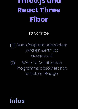
Three.js und
React Three
Fiber
13 Schritte
13
Schritte
Nach Programmabschluss
wird ein Zertifikat
ausgestellt.
Wer alle Schritte des
Programms absolviert hat,
erhält ein Badge.
Infos