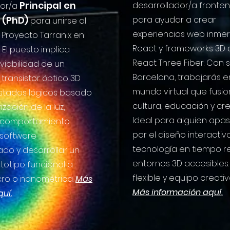
Principal en
desarrollador/a fronte
dor/a
 (PhD)
para ayudar a crear
para unirse al
experiencias web inmer
Proyecto Tarranix en
React y frameworks 3D
 El puesto implica
React Three Fiber. Con
 viabilidad de un
Barcelona, trabajarás e
ransistor óptico 3D
mundo virtual que fusi
estados lógicos basado
cultura, educación y cre
ización de la luz,
Ideal para alguien apa
u comportamiento
por el diseño interactivo
software
tecnología en tiempo re
ado y desarrollar un
entornos 3D accesibles.
totipo funcional a
flexible y equipo creativ
cro o nanométrica.
Más
Más información aquí
.
quí.