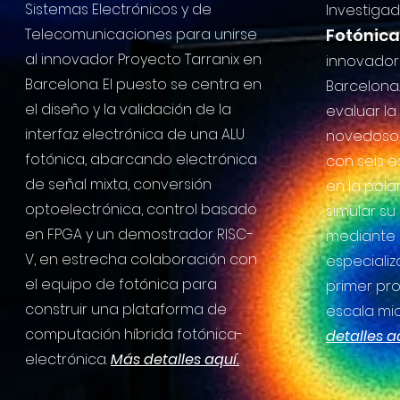
Sistemas Electrónicos y de
Investiga
Telecomunicaciones para unirse
Fotónica
al innovador Proyecto Tarranix en
innovador 
Barcelona. El puesto se centra en
Barcelona.
el diseño y la validación de la
evaluar la
interfaz electrónica de una ALU
novedoso t
fotónica, abarcando electrónica
con seis 
de señal mixta, conversión
en la polar
optoelectrónica, control basado
simular s
en FPGA y un demostrador RISC-
mediante 
V, en estrecha colaboración con
especializ
el equipo de fotónica para
primer pro
construir una plataforma de
escala mi
computación híbrida fotónica-
detalles a
electrónica.
Más detalles aquí.