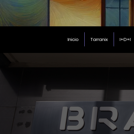
Inicio
Tarranix
I+D+I