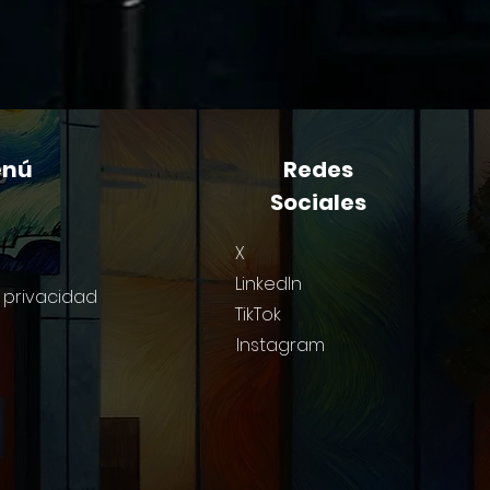
enú
Redes
Sociales
X
LinkedIn
e privacidad
TikTok
Instagram