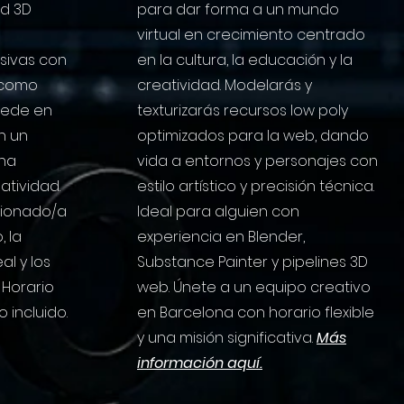
nd 3D
para dar forma a un mundo
virtual en crecimiento centrado
sivas con
en la cultura, la educación y la
 como
creatividad. Modelarás y
 sede en
texturizarás recursos low poly
n un
optimizados para la web, dando
ona
vida a entornos y personajes con
atividad.
estilo artístico y precisión técnica.
sionado/a
Ideal para alguien con
, la
experiencia en Blender,
al y los
Substance Painter y pipelines 3D
 Horario
web. Únete a un equipo creativo
o incluido.
en Barcelona con horario flexible
y una misión significativa.
Más
información aquí.