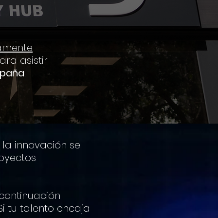
amente
ra asistir
spaña
.
 la innovación se
oyectos
 continuación
i tu talento encaja