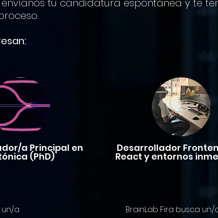
, envíanos tu candidatura espontánea y te t
proceso.
resan:
ador/a Principal en
Desarrollador Fronten
tónica (PhD)
React y entornos inme
 un/a
BrainLab Fira busca un/