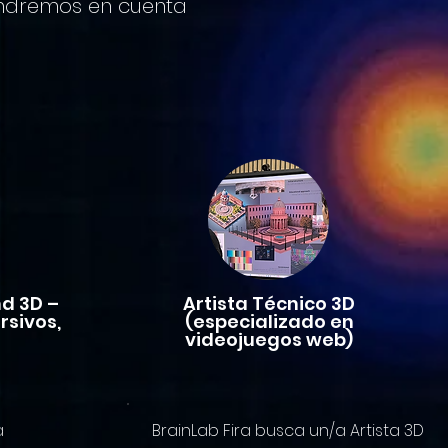
endremos en cuenta
d 3D –
Artista Técnico 3D
rsivos,
(especializado en
videojuegos web)
a
BrainLab Fira busca un/a Artista 3D