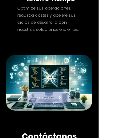
Optimice sus operaciones,
reduzca costes y acelere sus
ciclos de desarrollo con
nuestras soluciones eficientes.
Empezar
Contáctanos