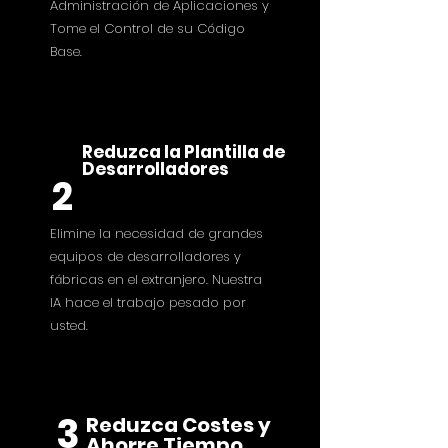
Administración de Aplicaciones y
Tome el Control de su Código
Base.
Reduzca la Plantilla de
Desarrolladores
2
Elimine la necesidad de grandes
equipos de desarrolladores y
fábricas en el extranjero. Nuestra
IA hace el trabajo pesado por
usted.
3
Reduzca Costes y
Ahorre Tiempo