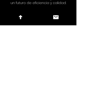
un futuro de eficiencia y calidad.
Enviar Solicitud
Dé el primer paso hacia un futuro más
inteligente y eficiente. Ya no es necesario
depender de los modelos de desarrollo
tradicionales.
Experimente el poder de la IA y transforme
su código base hoy.
First name