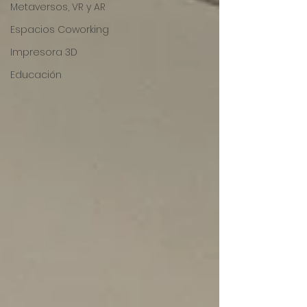
Metaversos, VR y AR
Espacios Coworking
Impresora 3D
Educación