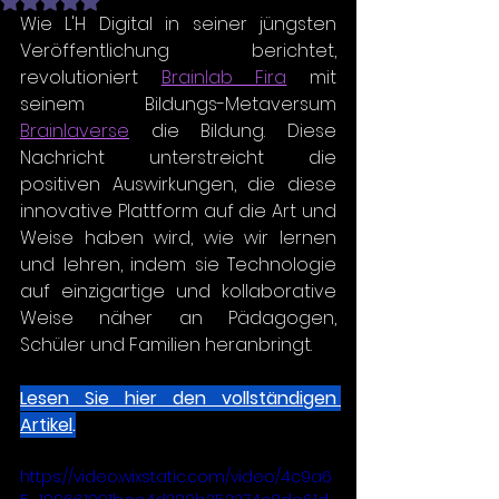
Wie L'H Digital in seiner jüngsten 
Veröffentlichung berichtet, 
revolutioniert 
Brainlab Fira
 mit 
seinem Bildungs-Metaversum 
Brainlaverse
 die Bildung. Diese 
Nachricht unterstreicht die 
positiven Auswirkungen, die diese 
innovative Plattform auf die Art und 
Weise haben wird, wie wir lernen 
und lehren, indem sie Technologie 
auf einzigartige und kollaborative 
Weise näher an Pädagogen, 
Schüler und Familien heranbringt.
Lesen Sie hier den vollständigen 
Artikel
.
https://video.wixstatic.com/video/4c9a6