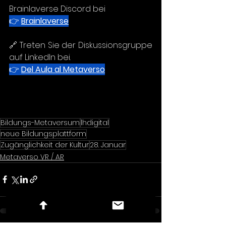
Brainlaverse Discord bei
👉 
Brainlaverse
🔗 
Treten Sie der Diskussionsgruppe 
auf LinkedIn bei.
👉 
Del Aula al Metaverso
Bildungs-Metaversum
lhdigital
neue Bildungsplattform
Zugänglichkeit der Kultur
28. Januar
Metaverso VR / AR