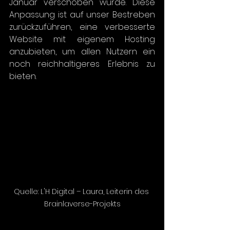
Januar verschoben wurde. Diese 
Anpassung ist auf unser Bestreben 
zurückzuführen, eine verbesserte 
Website mit eigenem Hosting 
anzubieten, um allen Nutzern ein 
noch reichhaltigeres Erlebnis zu 
bieten.
Quelle: L'H Digital – Laura, Leiterin des 
Brainlaverse-Projekts