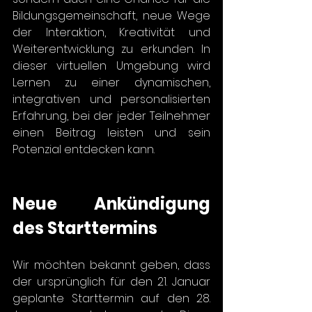
Bildungsgemeinschaft, neue Wege 
der Interaktion, Kreativität und 
Weiterentwicklung zu erkunden. In 
dieser virtuellen Umgebung wird 
Lernen zu einer dynamischen, 
integrativen und personalisierten 
Erfahrung, bei der jeder Teilnehmer 
einen Beitrag leisten und sein 
Potenzial entdecken kann.
Neue Ankündigung 
des Starttermins
Wir möchten bekannt geben, dass 
der ursprünglich für den 21. Januar 
geplante Starttermin auf den 28. 