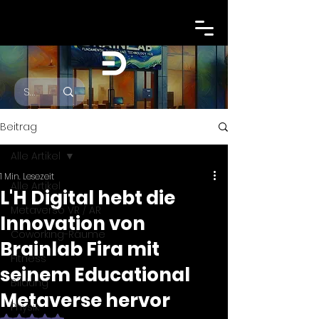
Beitrag
Alle Artikel
1 Min. Lesezeit
Alle Artikel
L'H Digital hebt die
Metaverso VR / AR
Innovation von
Coworking-Räume
Brainlab Fira mit
Fitness
seinem Educational
Bildung
Metaverse hervor
Physik
Mit NaN von 5 Sternen bewertet.