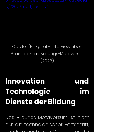
5_199661091bec4d289b252274c8de61d
b/720p/mp4/file.mp4
Quelle: L'H Digital – Interview über 
Brainlab Firas Bildungs-Metaverse 
(2026)
Innovation und 
Technologie im 
Dienste der Bildung
Das Bildungs-Metaversum ist nicht 
nur ein technologischer Fortschritt, 
sondern auch eine Chance für die 