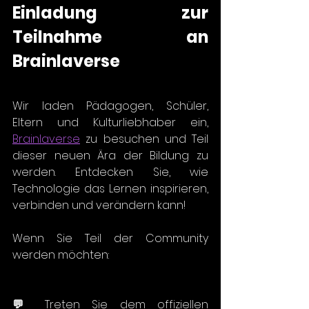
Einladung zur 
Teilnahme an 
Brainlaverse
Wir laden Pädagogen, Schüler, 
Eltern und Kulturliebhaber ein, 
Brainlaverse
 zu besuchen und Teil 
dieser neuen Ära der Bildung zu 
werden. Entdecken Sie, wie 
Technologie das Lernen inspirieren, 
verbinden und verändern kann!
Wenn Sie Teil der Community 
werden möchten:
💬 
Treten Sie dem offiziellen 