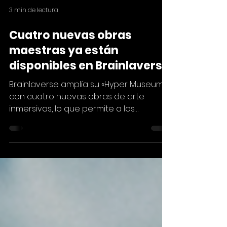
3 min de lectura
Cuatro nuevas obras
maestras ya están
disponibles en Brainlaverse
Brainlaverse amplía su «Hyper Museum»
con cuatro nuevas obras de arte
inmersivas, lo que permite a los
visitantes explorar cuadros
emblemáticos desde una perspectiva
completamente nueva. Al combinar el
patrimonio cultural, la tecnología digital
y el aprendizaje interactivo, Brainlaverse
transforma las obras maestras en