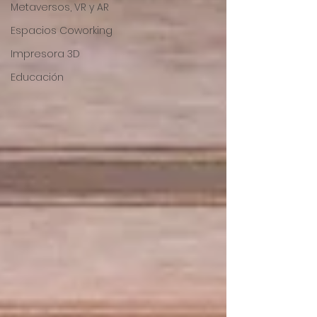
Metaversos, VR y AR
Espacios Coworking
Impresora 3D
Educación