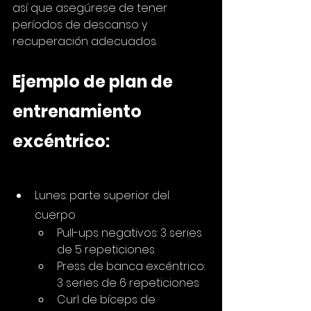
así que asegúrese de tener 
períodos de descanso y 
recuperación adecuados.
Ejemplo de plan de 
entrenamiento 
excéntrico:
Lunes: parte superior del 
cuerpo
Pull-ups negativos: 3 series 
de 5 repeticiones
Press de banca excéntrico: 
3 series de 6 repeticiones
Curl de bíceps de 