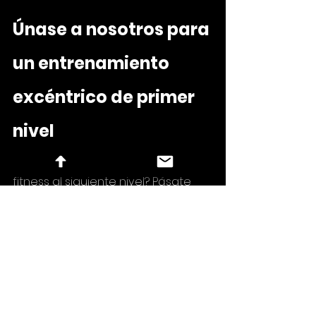
Únase a nosotros para 
un entrenamiento 
excéntrico de primer 
nivel
¿Listo para llevar tu juego de 
fitness al siguiente nivel? Pásate 
por 
Brainlab Corpore
 , donde nos 
especializamos en entrenamiento 
negativo excéntrico con todo lo 
último en equipamiento diseñado 
para superar tus límites.