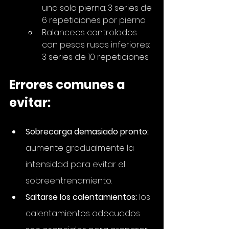
una sola pierna: 3 series de 
6 repeticiones por pierna
Balanceos controlados 
con pesas rusas inferiores: 
3 series de 10 repeticiones
Errores comunes a 
evitar:
Sobrecarga demasiado pronto:
aumente gradualmente la 
intensidad para evitar el 
sobreentrenamiento.
Saltarse los calentamientos:
 los 
calentamientos adecuados 