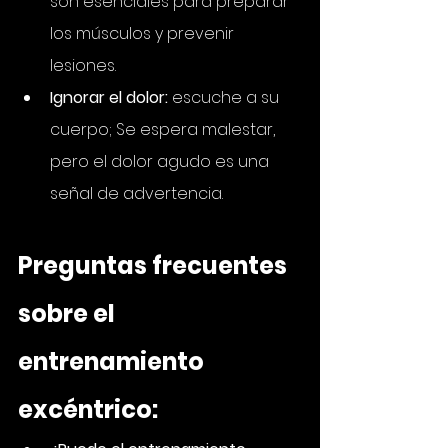
son esenciales para preparar 
los músculos y prevenir 
lesiones.
Ignorar el dolor:
 escuche a su 
cuerpo; Se espera malestar, 
pero el dolor agudo es una 
señal de advertencia.
Preguntas frecuentes 
sobre el 
entrenamiento 
excéntrico: