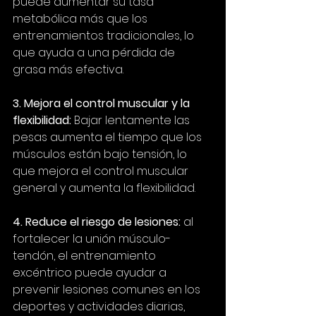
puede aumentar su tasa 
metabólica más que los 
entrenamientos tradicionales, lo 
que ayuda a una pérdida de 
grasa más efectiva.
3. Mejora el control muscular y la 
flexibilidad:
 Bajar lentamente las 
pesas aumenta el tiempo que los 
músculos están bajo tensión, lo 
que mejora el control muscular 
general y aumenta la flexibilidad.
4. Reduce el riesgo de lesiones:
 al 
fortalecer la unión músculo-
tendón, el entrenamiento 
excéntrico puede ayudar a 
prevenir lesiones comunes en los 
deportes y actividades diarias, 