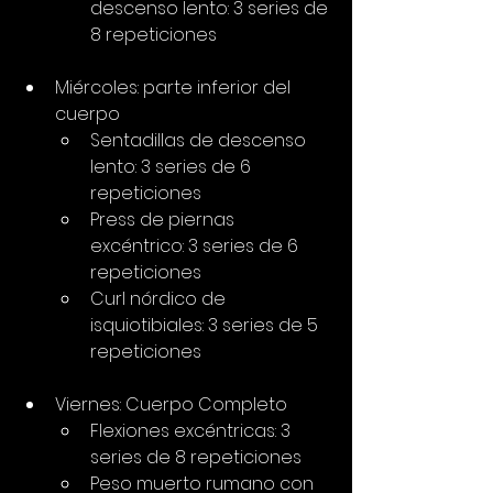
descenso lento: 3 series de 
8 repeticiones
Miércoles: parte inferior del 
cuerpo
Sentadillas de descenso 
lento: 3 series de 6 
repeticiones
Press de piernas 
excéntrico: 3 series de 6 
repeticiones
Curl nórdico de 
isquiotibiales: 3 series de 5 
repeticiones
Viernes: Cuerpo Completo
Flexiones excéntricas: 3 
series de 8 repeticiones
Peso muerto rumano con 