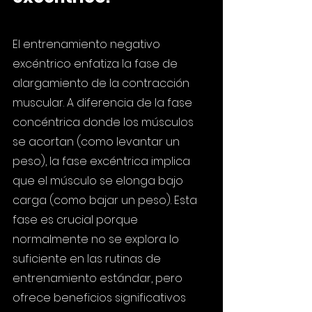
El entrenamiento negativo 
excéntrico enfatiza la fase de 
alargamiento de la contracción 
muscular. A diferencia de la fase 
concéntrica donde los músculos 
se acortan (como levantar un 
peso), la fase excéntrica implica 
que el músculo se elonga bajo 
carga (como bajar un peso). Esta 
fase es crucial porque 
normalmente no se explora lo 
suficiente en las rutinas de 
entrenamiento estándar, pero 
ofrece beneficios significativos 