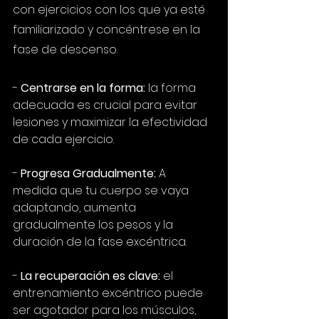
con ejercicios con los que ya esté 
familiarizado y concéntrese en la 
fase de descenso.
- 
Centrarse en la forma:
 la forma 
adecuada es crucial para evitar 
lesiones y maximizar la efectividad 
de cada ejercicio.
- 
Progresa Gradualmente:
 A 
medida que tu cuerpo se vaya 
adaptando, aumenta 
gradualmente los pesos y la 
duración de la fase excéntrica.
- 
La recuperación es clave:
 el 
entrenamiento excéntrico puede 
ser agotador para los músculos, 