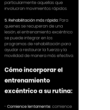
particularmente aquellas que 
involucran movimientos rápidos.
5. Rehabilitación más rápida:
 Para 
quienes se recuperan de una 
lesión, el entrenamiento excéntrico 
se puede integrar en los 
programas de rehabilitación para 
ayudar a restaurar la fuerza y la 
movilidad de manera más efectiva.
Cómo incorporar el 
entrenamiento 
excéntrico a su rutina:
- 
Comience lentamente:
 comience 