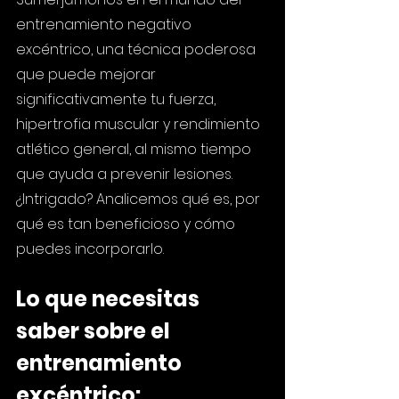
entrenamiento negativo 
excéntrico, una técnica poderosa 
que puede mejorar 
significativamente tu fuerza, 
hipertrofia muscular y rendimiento 
atlético general, al mismo tiempo 
que ayuda a prevenir lesiones. 
¿Intrigado? Analicemos qué es, por 
qué es tan beneficioso y cómo 
puedes incorporarlo.
Lo que necesitas 
saber sobre el 
entrenamiento 
excéntrico: