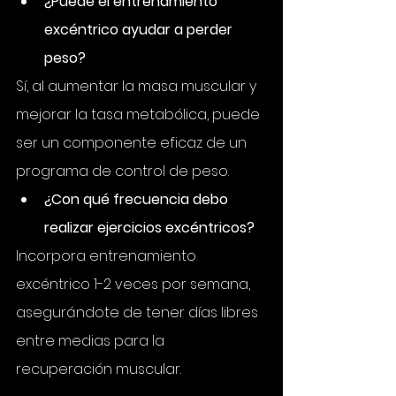
¿Puede el entrenamiento 
excéntrico ayudar a perder 
peso?
Sí, al aumentar la masa muscular y 
mejorar la tasa metabólica, puede 
ser un componente eficaz de un 
programa de control de peso.
¿Con qué frecuencia debo 
realizar ejercicios excéntricos?
Incorpora entrenamiento 
excéntrico 1-2 veces por semana, 
asegurándote de tener días libres 
entre medias para la 
recuperación muscular.