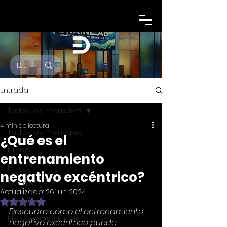
Entrada
Todos los mensajes
4 min de lectura
Todos los mensajes
¿Qué es el
Fitness
entrenamiento
IA
negativo excéntrico?
Science
Actualizado:
26 jun 2024
Obtuvo NaN de 5 estrellas.
Ciencia
Descubre cómo el entrenamiento 
Metaversos, VR y AR
negativo excéntrico puede 