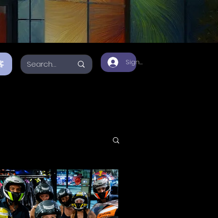
Sign Up
客