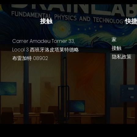
法。
项
接触
快
术
常
语
家
Carrer Amadeu Torner 33,
合
接触
Local 3 西班牙洛皮塔莱特德略
巴
隐私政策
的
布雷加特 08902
的
型
提
领
要
立
时
但
的
题