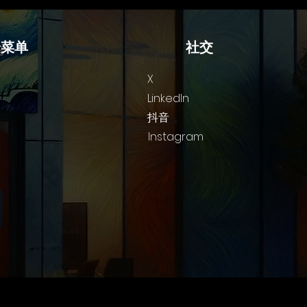
 在Brainlab Fira，我们跨多个独立
目开展工作，团队由开发人员、3D美
捷菜单
师、市场人员和研究人员混合组成，日
社交
工作使用西班牙语、加泰罗尼亚语和英
进行。因此，我们不得不摸索出真正适
X
这样一支团队的方法。以下是一套针对
LinkedIn
塞罗那及周边地区的建议，并附有相应
抖音
理由说明。这并非排名列表，因为正确
Instagram
选择完全取决于你的团队。 对一个小
混合团队而言，真正重要的是什么 在
出具体建议之前，有四条原则值得深入
会。 共同克服困难比共享乐趣更重
。人们是因为共同解决了某个问题而建
起联系，而不是因为各自享受了愉快的
光。在海滩上度过一个下午固然惬意，
每个人回家时，经历的都只是各自独立
下午。而一个需要四个人共同解决的谜
，则会为这四个人共同创造一段属于他