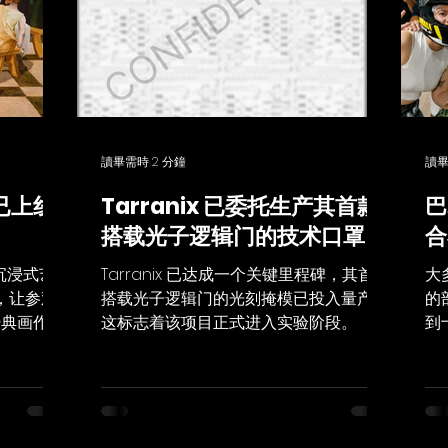
讀畢需時 2 分鐘
讀畢
现已上线
Tarranix 已委托生产其首款
巴
搭载光子逻辑门的技术口罩
合
的沉浸式艺
Tarranix 已达成一个关键里程碑，其首款
大
，让参观
搭载光子逻辑门的光刻掩模已投入量产，
的
经典画作。
这标志着该项目正式进入实验阶段。
到
和互动式学
师
化为可探索
不
中，发掘隐
都
和情感。
“
没