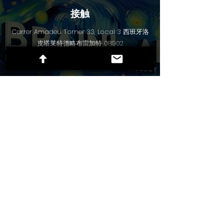
接触
Carrer Amadeu Torner 33, Local 3 西班牙洛
皮塔莱特德略布雷加特 08902
社交
X
LinkedIn
抖音
Instagram
快捷菜单